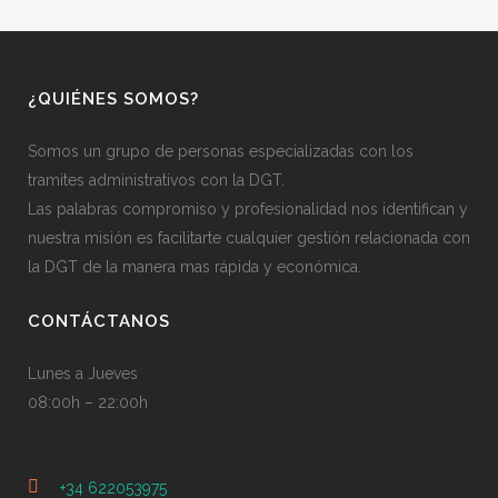
¿QUIÉNES SOMOS?
Somos un grupo de personas especializadas con los
tramites administrativos con la DGT.
Las palabras compromiso y profesionalidad nos identifican y
nuestra misión es facilitarte cualquier gestión relacionada con
la DGT de la manera mas rápida y económica.
CONTÁCTANOS
Lunes a Jueves
08:00h – 22:00h
+34 622053975