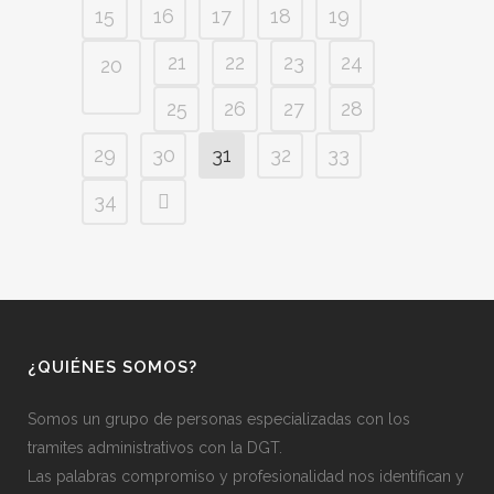
15
16
17
18
19
21
22
23
24
20
25
26
27
28
29
30
31
32
33
34
¿QUIÉNES SOMOS?
Somos un grupo de personas especializadas con los
tramites administrativos con la DGT.
Las palabras compromiso y profesionalidad nos identifican y