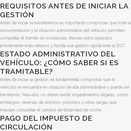
REQUISITOS ANTES DE INICIAR LA
GESTIÓN
Antes de iniciar la transferencia es importante comprobar que toda la
documentación y la situación administrativa del vehículo permiten
completar el trámite sin incidencias. Revisar estos aspectos
previamente evita retrasos y facilita una gestión rápida ante la DGT.
ESTADO ADMINISTRATIVO DEL
VEHÍCULO: ¿CÓMO SABER SI ES
TRAMITABLE?
Antes de iniciar la gestión, es fundamental comprobar que el
vehículo se encuentra en situación de alta administrativa y puede ser
transferido. Para ello, no deben existir impedimentos legales, como
embargos, reservas de dominio, precintos u otras cargas que
impidan completar el cambio de titularidad de coche.
PAGO DEL IMPUESTO DE
CIRCULACIÓN