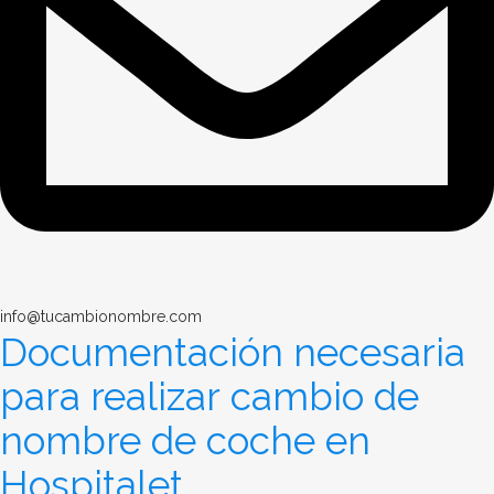
info@tucambionombre.com
Documentación necesaria
para realizar cambio de
nombre de coche en
Hospitalet