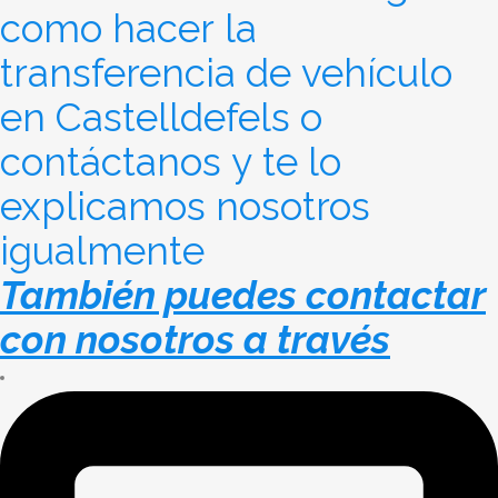
como hacer la
transferencia de vehículo
en Castelldefels o
contáctanos y te lo
explicamos nosotros
igualmente
También puedes contactar
con nosotros a través