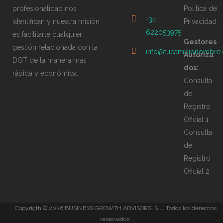
profesionalidad nos
Política de
+34
identifican y nuestra misión
Privacidad
622053975
es facilitarte cualquier
Gestores
gestión relacionada con la
info@tucambionombre
Autoriza
DGT de la manera mas
dos:
rápida y económica.
Consulta
de
Registro
Oficial 1
Consulta
de
Registro
Oficial 2
Copyrigth ©
2026 BUSINESS GROWTH ADVISORS, S.L. Todos los derechos
reservados.