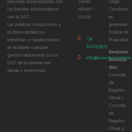
personas especializadas con
Jueves
Legal
los tramites administrativos
08:00h –
Condicion
con la DGT.
22:00h
es
Las palabras compromiso y
generales
profesionalidad nos
Política de
+34
identifican y nuestra misión
Privacidad
622053975
es facilitarte cualquier
Gestores
gestión relacionada con la
info@tucambionombre
Autoriza
DGT de la manera mas
dos:
rápida y económica.
Consulta
de
Registro
Oficial 1
Consulta
de
Registro
Oficial 2