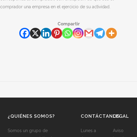
comprador una empresa en el ejercicio de su actividad.
Compartir
¿QUIÉNES SOMOS?
CONTÁCTANOS
LEGAL
Somos un grupo de
Lunes a
Aviso