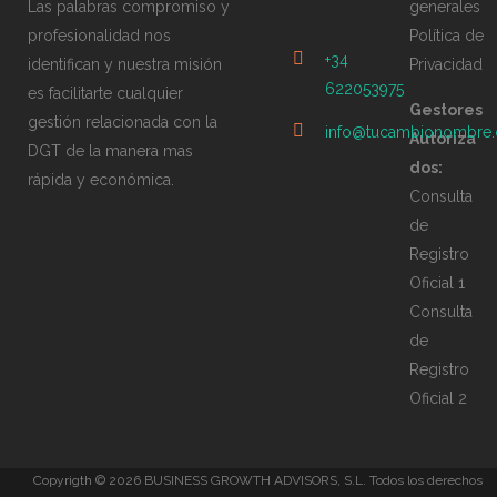
Las palabras compromiso y
generales
profesionalidad nos
Política de
+34
identifican y nuestra misión
Privacidad
622053975
es facilitarte cualquier
Gestores
gestión relacionada con la
info@tucambionombre
Autoriza
DGT de la manera mas
dos:
rápida y económica.
Consulta
de
Registro
Oficial 1
Consulta
de
Registro
Oficial 2
Copyrigth ©
2026 BUSINESS GROWTH ADVISORS, S.L. Todos los derechos