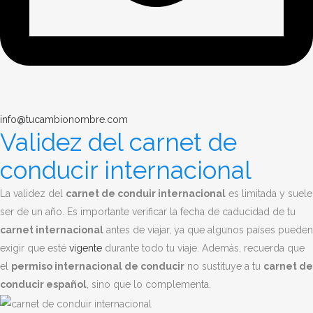
info@tucambionombre.com
Validez del carnet de
conducir internacional
La validez del
carnet de conduir internacional
es limitada y suele
ser de un año. Es importante verificar la fecha de caducidad de tu
carnet internacional
antes de viajar, ya que algunos países pueden
exigir que esté
vigente
durante todo tu viaje. Además, recuerda que
el
permiso internacional de conducir
no sustituye a tu
carnet de
conducir español
, sino que lo complementa.