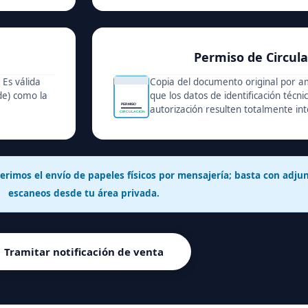
Permiso de Circula
 Es válida
Copia del documento original por 
rde) como la
que los datos de identificación técni
PERMISO
autorización resulten totalmente inte
CIRCULACIÓN
erimos el envío de papeles físicos por mensajería; basta con adjun
escaneos desde tu área privada.
Tramitar notificación de venta