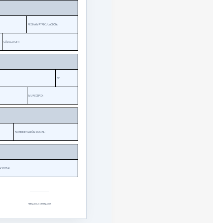
FECHA MATRICULACIÓN:
CÓDIGO CET:
Nº:
MUNICIPIO:
NOMBRE/RAZÓN SOCIAL:
 SOCIAL:
___________________
FIRMA DEL COMPRADOR