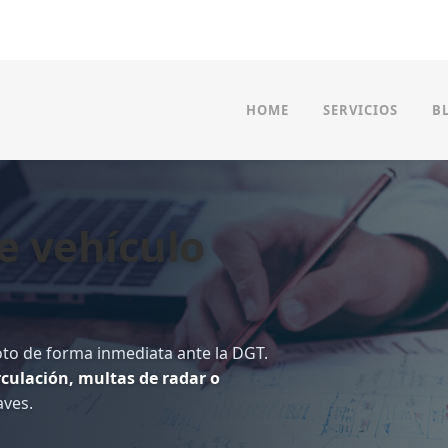
HOME
SERVICIOS
B
e vehículo
oto de forma inmediata ante la DGT.
rculación, multas de radar o
aves.