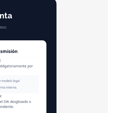
enta
tos:
ansmisión
:
bligatoriamente por
n modelo legal
orma interna.
:
 el IVA desglosado o
ondiente.