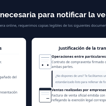
ecesaria para notificar la v
era online, requerimos copias legibles de los siguientes documen
s
Justificación de la tr
Operaciones entre particulares
r.
Contrato de compraventa firmado o
ambas partes.
¿No dispones de uno? Te facilitamos u
mpañado del
estandarizado listo para rellenar de f
Ventas realizadas por empresas
presentación
Factura de venta oficial emitida con
reflejando la exención legal corresp