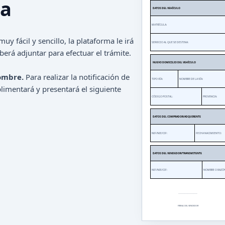
ta
DATOS DEL VEHÍCULO
MATRÍCULA:
uy fácil y sencillo, la plataforma le irá
SERVICIO AL QUE SE DESTINA:
erá adjuntar para efectuar el trámite.
NUEVO DOMICILIO DEL VEHÍCULO
ombre.
Para realizar la notificación de
TIPO VÍA:
NOMBRE DE LA VÍA:
imentará y presentará el siguiente
CÓDIGO POSTAL:
PROVINCIA:
DATOS DEL COMPRADOR/ADQUIRENTE
NIF/NIE/CIF:
FECHA NACIMIENTO:
DATOS DEL VENDEDOR/TRANSMITENTE
NIF/NIE/CIF:
NOMBRE O RAZÓN
___________________
FIRMA DEL VENDEDOR