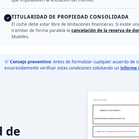
que imposibiliten la anotación del trámite.
TITULARIDAD DE PROPIEDAD CONSOLIDADA
✓
El coche debe estar libre de limitaciones financieras. Si existe un
tramitar de forma paralela la
cancelación de la reserva de do
Muebles.
💡
Consejo preventivo:
Antes de formalizar cualquier acuerdo de 
encarecidamente verificar estas condiciones solicitando un
informe d
MINISTERIO DEL INTERIOR
CAMBIO DE TITULARIDAD Y
NOTIFICACIÓN DE VENTA DE VEHÍCULOS
d de
☐ CAMBIO DE TITULARIDAD
☑ NOTIFICACIÓN DE VENTA