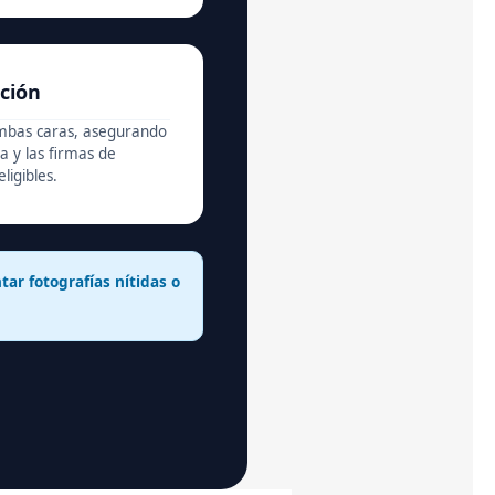
ción
ambas caras, asegurando
ca y las firmas de
ligibles.
tar fotografías nítidas o